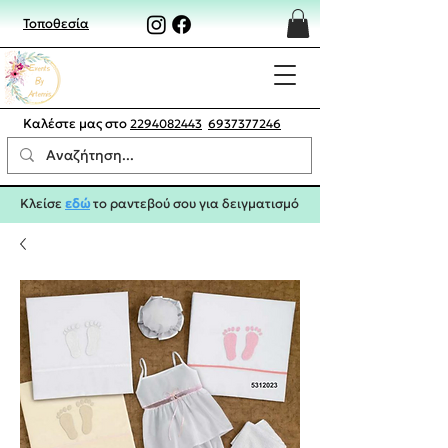
Τοποθεσία
Καλέστε μας στο
2294082443
6937377246
Κλείσε
εδώ
το ραντεβού σου για δειγματισμό