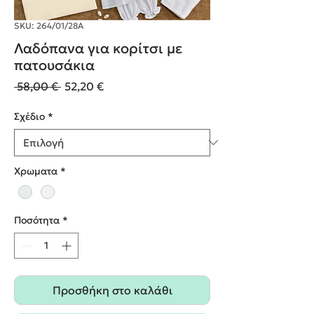
SKU: 264/01/28Α
Λαδόπανα για κορίτσι με
πατουσάκια
Κανονική
Τιμή
 58,00 € 
52,20 €
τιμή
Έκπτωσης
Σχέδιο
*
Χρωματα
*
Ποσότητα
*
Προσθήκη στο καλάθι