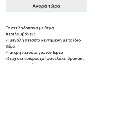
Αγορά τώρα
Το σετ λαδόπανα με θέμα
περιλαμβάνει :
-1 μεγάλη πετσέτα κεντημένη με το ίδιο
θέμα
-1 μικρή πετσέτα για τον Ιερέα
-3τμχ σετ εσώρουχα (φανελάκι, βρακάκι
και σκουφάκι)
-1 λαδόπανο κεντημένο με το ίδιο θέμα
Παράδοση εντός 20 εργάσιμων ημερών.
We create unforgettable memories!
Events By Artemis