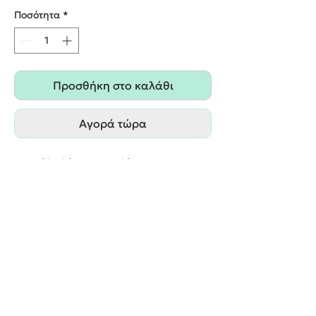
Ποσότητα
*
Προσθήκη στο καλάθι
Αγορά τώρα
Λαμπάδα βάπτισης με θέμα την
κολοκύθα .
Παράδοση εντός 20 εργάσιμων ημερών.
We create unforgettable memories!
Events By Artemis