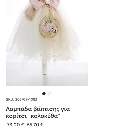
SKU: 203/09/1083
Λαμπάδα βάπτισης για
κορίτσι "κολοκύθα"
Κανονική
Τιμή
 73,00 € 
65,70 €
τιμή
Έκπτωσης