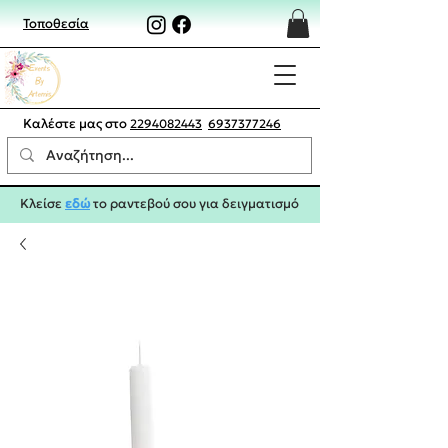
Τοποθεσία
Καλέστε μας στο
2294082443
6937377246
Κλείσε
εδώ
το ραντεβού σου για δειγματισμό