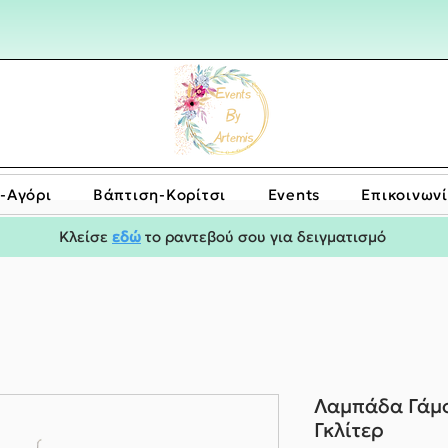
-Αγόρι
Bάπτιση-Κορίτσι
Events
Επικοινων
Κλείσε
εδώ
το ραντεβού σου για δειγματισμό
Λαμπάδα Γάμο
Γκλίτερ