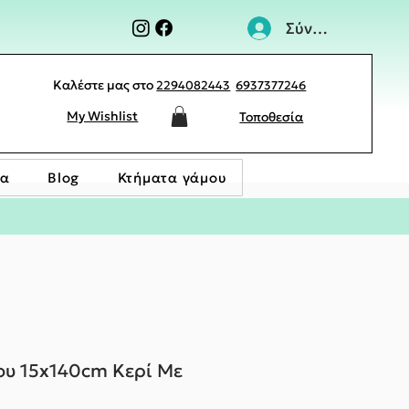
Σύνδεση
Καλέστε μας στο
2294082443
6937377246
My Wishlist
Τοποθεσία
ία
Blog
Κτήματα γάμου
υ 15x140cm Κερί Με