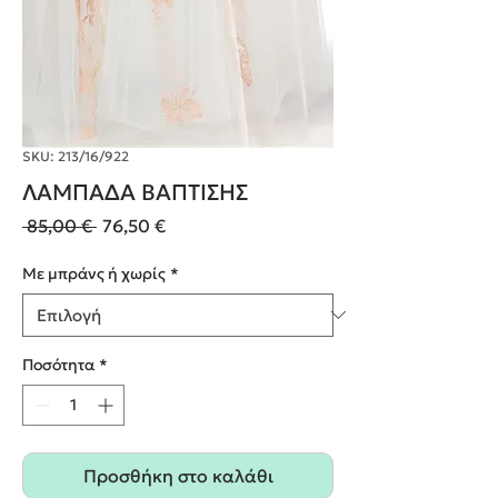
SKU: 213/16/922
ΛΑΜΠΑΔΑ ΒΑΠΤΙΣΗΣ
Κανονική
Τιμή
 85,00 € 
76,50 €
τιμή
Έκπτωσης
Με μπράνς ή χωρίς
*
Ποσότητα
*
Προσθήκη στο καλάθι