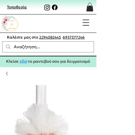
Τοποθεσία
Καλέστε μας στο
2294082443
6937377246
Κλείσε
εδώ
το ραντεβού σου για δειγματισμό