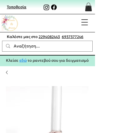
Τοποθεσία
Καλέστε μας στο
2294082443
6937377246
Κλείσε
εδώ
το ραντεβού σου για δειγματισμό