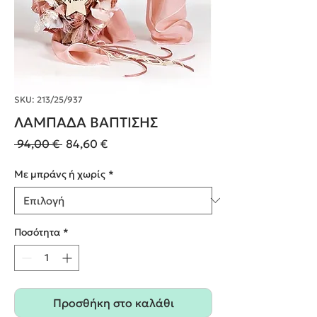
SKU: 213/25/937
ΛΑΜΠΑΔΑ ΒΑΠΤΙΣΗΣ
Κανονική
Τιμή
 94,00 € 
84,60 €
τιμή
Έκπτωσης
Με μπράνς ή χωρίς
*
Ποσότητα
*
Προσθήκη στο καλάθι