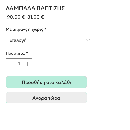
ΛΑΜΠΑΔΑ ΒΑΠΤΙΣΗΣ
Κανονική
Τιμή
 90,00 € 
81,00 €
τιμή
Έκπτωσης
Με μπράνς ή χωρίς
*
Ποσότητα
*
Προσθήκη στο καλάθι
Αγορά τώρα
Δυνατότητα επιλογής ασορτί
στολισμού(μπρανς) για το στολισμό του
κουτίου/της βαλίτσας