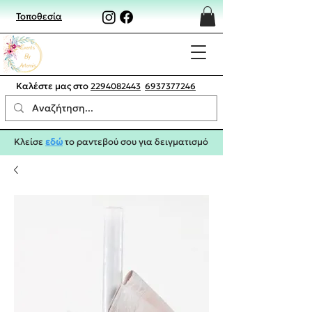
Τοποθεσία
Καλέστε μας στο
2294082443
6937377246
Κλείσε
εδώ
το ραντεβού σου για δειγματισμό