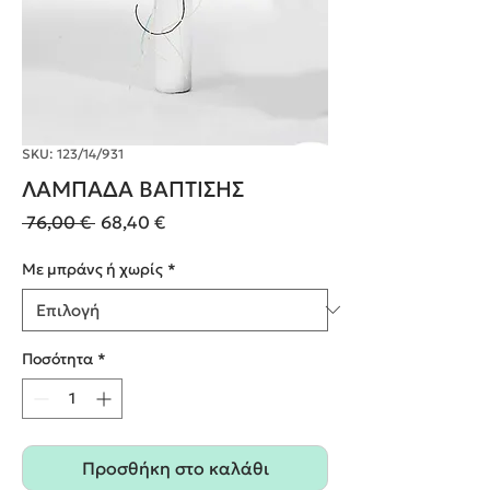
SKU: 123/14/931
ΛΑΜΠΑΔΑ ΒΑΠΤΙΣΗΣ
Κανονική
Τιμή
 76,00 € 
68,40 €
τιμή
Έκπτωσης
Με μπράνς ή χωρίς
*
Ποσότητα
*
Προσθήκη στο καλάθι