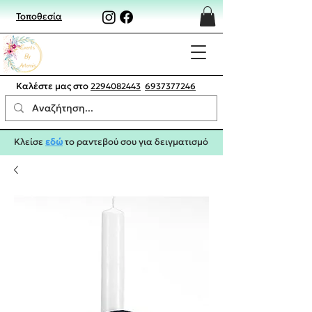
Τοποθεσία
Καλέστε μας στο
2294082443
6937377246
Κλείσε
εδώ
το ραντεβού σου για δειγματισμό