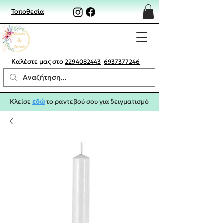
Τοποθεσία
Καλέστε μας στο
2294082443
6937377246
Κλείσε
εδώ
το ραντεβού σου για δειγματισμό