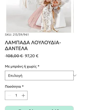
SKU: 213/39/961
ΛΑΜΠΑΔΑ ΛΟΥΛΟΥΔΙΑ-
ΔΑΝΤΕΛΑ
Κανονική
Τιμή
 108,00 € 
97,20 €
τιμή
Έκπτωσης
Με μπράνς ή χωρίς
*
Ποσότητα
*