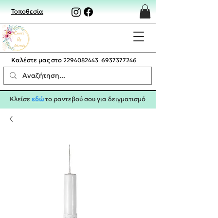
Τοποθεσία
Καλέστε μας στο
2294082443
6937377246
Κλείσε
εδώ
το ραντεβού σου για δειγματισμό