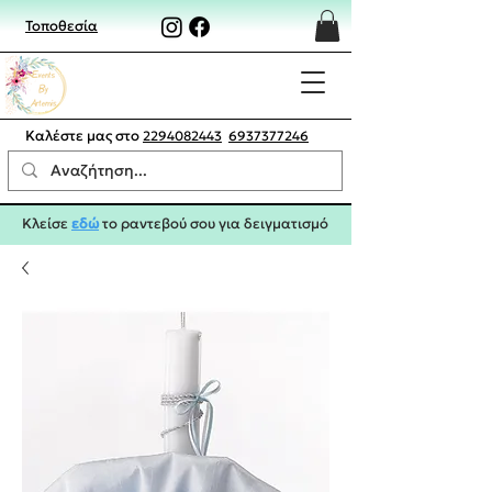
Τοποθεσία
Καλέστε μας στο
2294082443
6937377246
Κλείσε
εδώ
το ραντεβού σου για δειγματισμό