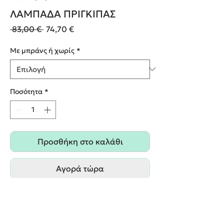
ΛΑΜΠΑΔΑ ΠΡΙΓΚΙΠΑΣ
Κανονική
Τιμή
 83,00 € 
74,70 €
τιμή
Έκπτωσης
Με μπράνς ή χωρίς
*
Ποσότητα
*
Προσθήκη στο καλάθι
Αγορά τώρα
Δυνατότητα επιλογής ασορτί
στολισμού(μπρανς) για το στολισμό του
κουτίου/της βαλίτσας