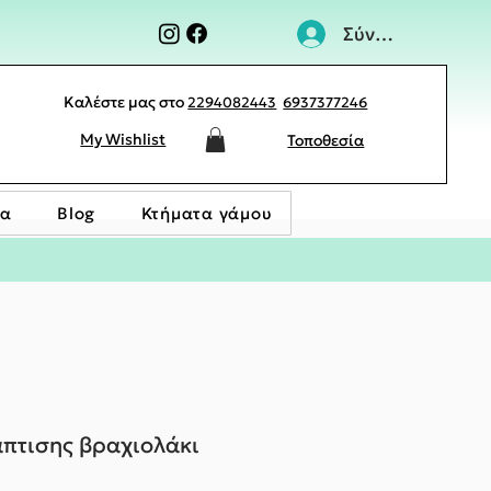
Σύνδεση
Καλέστε μας στο
2294082443
6937377246
My Wishlist
Τοποθεσία
ία
Blog
Κτήματα γάμου
πτισης βραχιολάκι