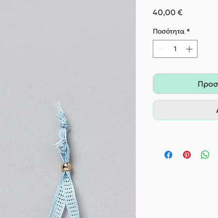
Τιμή
40,00 €
Ποσότητα
*
Προσ