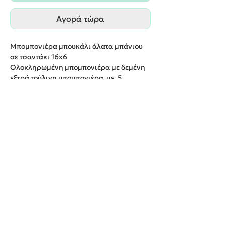
Αγορά τώρα
Μπομπονιέρα μπουκάλι
άλατα μπάνιου
σε τσαντάκι
16
x
6
Ολοκληρωμένη μπομπονιέρα με δεμένη
εξτρά τούλινη μπομπονιέρα με 5
κουφέτα
.
Παράδοση εντός 20 εργάσιμων ημερών
We create unforgettable memories!
Events By Artemis
22940 82443 / 6937377246
Show room:
Λεωφόρος Καραμανλή Κωνσταντίνου 122,
Σπάτων - Άρτεμις Ελλάδα