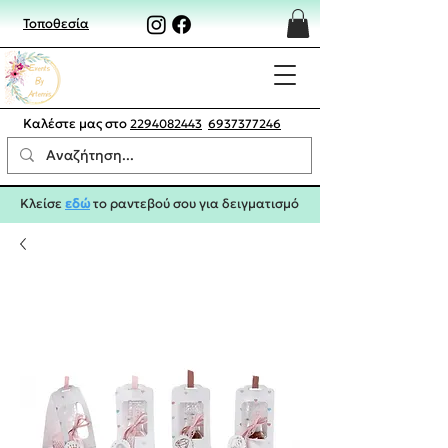
Τοποθεσία
Καλέστε μας στο
2294082443
6937377246
Κλείσε
εδώ
το ραντεβού σου για δειγματισμό