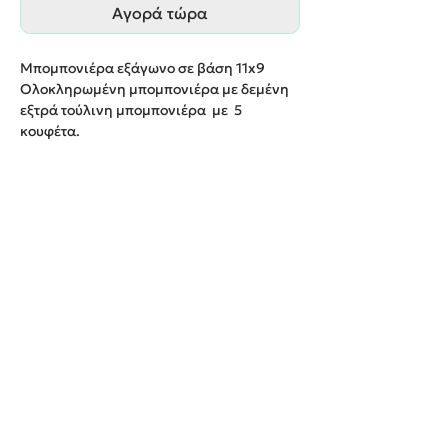
Αγορά τώρα
Μπομπονιέρα εξάγωνο σε βάση
11
x
9
Ολοκληρωμένη μπομπονιέρα με δεμένη
εξτρά τούλινη μπομπονιέρα με 5
κουφέτα
.
Παράδοση εντός 20 εργάσιμων ημερών
.
We create unforgettable memories!
Events By Artemis
22940 82443 / 6937377246
Show room:
Λεωφόρος Καραμανλή Κωνσταντίνου 122,
Σπάτων - Άρτεμις Ελλάδα
Εξυπηρετούμε κατόπιν ραντεβού