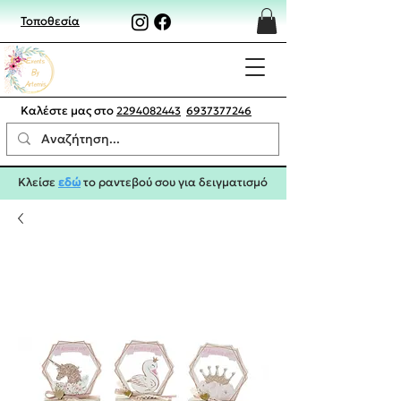
Τοποθεσία
Καλέστε μας στο
2294082443
6937377246
Κλείσε
εδώ
το ραντεβού σου για δειγματισμό