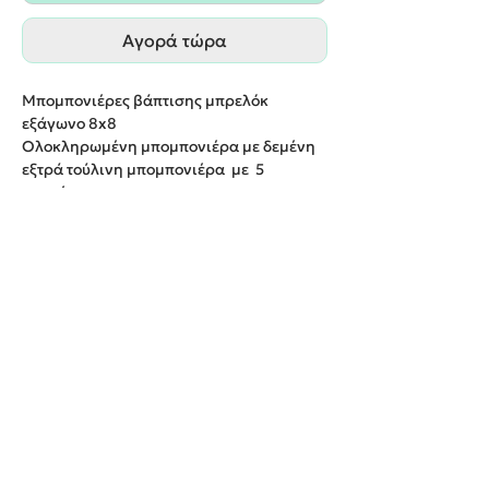
Αγορά τώρα
Μπομπονιέρες βάπτισης μπρελόκ
εξάγωνο
8
x
8
Ολοκληρωμένη μπομπονιέρα με δεμένη
εξτρά τούλινη μπομπονιέρα με 5
κουφέτα
.
Παράδοση εντός 20 εργάσιμων ημερών
.
We create unforgettable memories!
Events By Artemis
22940 82443 / 6937377246
Show room:
Λεωφόρος Καραμανλή Κωνσταντίνου 122,
Σπάτων - Άρτεμις Ελλάδα