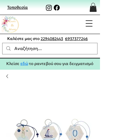
Τοποθεσία
Καλέστε μας στο
2294082443
6937377246
Κλείσε
εδώ
το ραντεβού σου για δειγματισμό