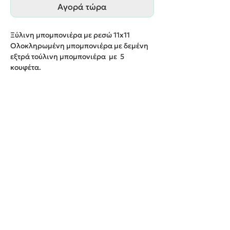
Αγορά τώρα
Ξύλινη μπομπονιέρα με ρεσώ 11
x
11
Ολοκληρωμένη μπομπονιέρα με δεμένη
εξτρά τούλινη μπομπονιέρα με 5
κουφέτα
.
Παράδοση εντός 20 εργάσιμων ημερών
.
We create unforgettable memories!
Events By Artemis
22940 82443 / 6937377246
Show room:
Λεωφόρος Καραμανλή Κωνσταντίνου 122,
Σπάτων - Άρτεμις Ελλάδα
Εξυπηρετούμε κατόπιν ραντεβού