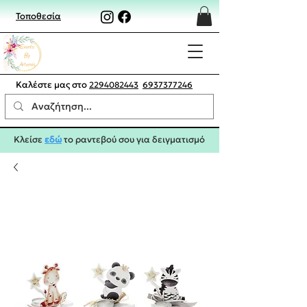
Τοποθεσία
Καλέστε μας στο
2294082443
6937377246
Κλείσε
εδώ
το ραντεβού σου για δειγματισμό