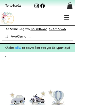
Τοποθεσία
Καλέστε μας στο
2294082443
6937377246
Κλείσε
εδώ
το ραντεβού σου για δειγματισμό