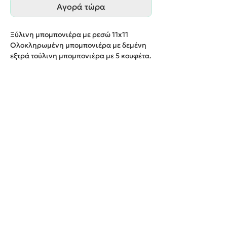
Αγορά τώρα
Ξύλινη μπομπονιέρα με ρεσώ 11x11
Ολοκληρωμένη μπομπονιέρα με δεμένη
εξτρά τούλινη μπομπονιέρα με 5 κουφέτα.
Παράδοση εντός 20 εργάσιμων ημερών.
We create unforgettable memories!
Events By Artemis
22940 82443 / 6937377246
Show room:
Λεωφόρος Καραμανλή Κωνσταντίνου 122,
Σπάτων - Άρτεμις Ελλάδα
Εξυπηρετούμε κατόπιν ραντεβού
Όροι Χρήσης