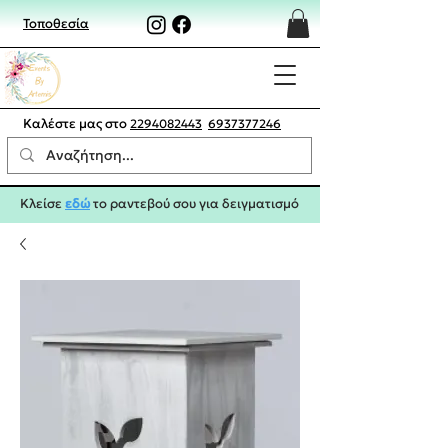
Τοποθεσία
Καλέστε μας στο
2294082443
6937377246
Κλείσε
εδώ
το ραντεβού σου για δειγματισμό