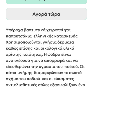
Αγορά τώρα
Υπέροχα βαπτιστικά χειροποίητα
παπουτσάκια ελληνικής κατασκευής.
Χρησιμοποιούνται γνήσια δέρματα
καθώς επίσης και οικολογικά υλικά
αρίστης ποιότητας. Η φόδρα είναι
αναπνέουσα για να απορροφά και να
ελευθερώνει την υγρασία του ποδιού. Οι
πάτοι μνήμης διαμορφώνουν το σωστό
σχήμα του ποδιού και οι εύκαμπτες
αντιολισθητικές σόλες εξασφαλίζουν ένα
άνετο περπάτημα για τους μικρούς μας
φίλους.
Νο19-26
Χρώμα:Τζιν Β ή Μπλε ή Κόκκινο (Ύφασμα)
Παράδοση σε 10-12 εργάσιμες ημέρες.