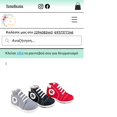
Τοποθεσία
Καλέστε μας στο
2294082443
6937377246
Κλείσε
εδώ
το ραντεβού σου για δειγματισμό