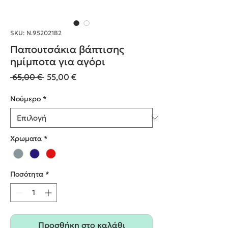
SKU: Ν.952021Β2
Παπουτσάκια βάπτισης
ημίμποτα για αγόρι
Κανονική
Τιμή
 65,00 € 
55,00 €
τιμή
Έκπτωσης
Nούμερο
*
Χρωματα
*
Ποσότητα
*
Προσθήκη στο καλάθι