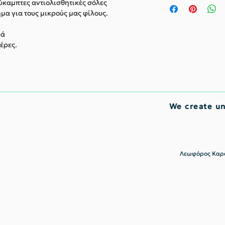
ύκαμπτες αντιολισθητικές σόλες
μα για τους μικρούς μας φίλους.
υά
έρες.
We create u
Λεωφόρος Καρα