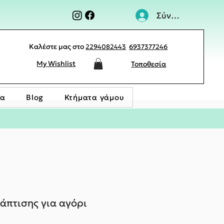
Σύνδεση
Καλέστε μας στο
2294082443
6937377246
My Wishlist
Τοποθεσία
ία
Blog
Κτήματα γάμου
άπτισης για αγόρι