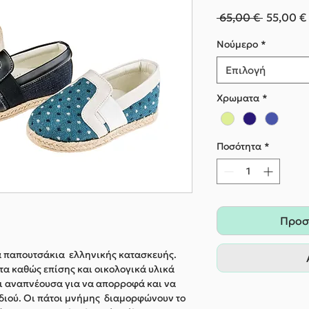
Κανονικ
 65,00 € 
55,00 €
τιμή
Nούμερο
*
Επιλογή
Χρωματα
*
Ποσότητα
*
Προσ
α παπουτσάκια ελληνικής κατασκευής.
α καθώς επίσης και οικολογικά υλικά
αι αναπνέουσα για να απορροφά και να
διού. Οι πάτοι μνήμης διαμορφώνουν το