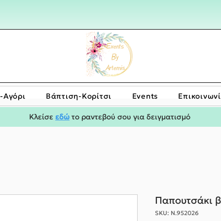
-Αγόρι
Bάπτιση-Κορίτσι
Events
Επικοινων
Κλείσε
εδώ
το ραντεβού σου για δειγματισμό
Παπουτσάκι β
SKU: Ν.952026