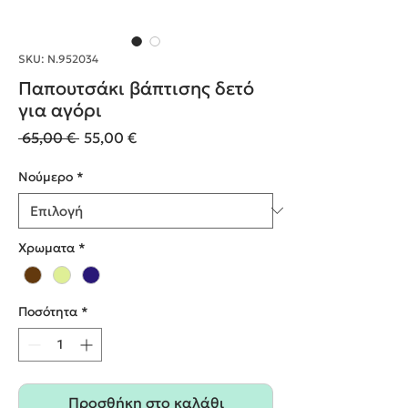
SKU: Ν.952034
Παπουτσάκι βάπτισης δετό
για αγόρι
Κανονική
Τιμή
 65,00 € 
55,00 €
τιμή
Έκπτωσης
Nούμερο
*
Χρωματα
*
Ποσότητα
*
Προσθήκη στο καλάθι