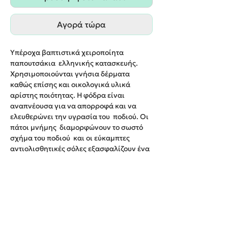
Αγορά τώρα
Υπέροχα βαπτιστικά χειροποίητα
παπουτσάκια ελληνικής κατασκευής.
Χρησιμοποιούνται γνήσια δέρματα
καθώς επίσης και οικολογικά υλικά
αρίστης ποιότητας. Η φόδρα είναι
αναπνέουσα για να απορροφά και να
ελευθερώνει την υγρασία του ποδιού. Οι
πάτοι μνήμης διαμορφώνουν το σωστό
σχήμα του ποδιού και οι εύκαμπτες
αντιολισθητικές σόλες εξασφαλίζουν ένα
άνετο περπάτημα για τους μικρούς μας
φίλους.
Νο19-26
Χρώμα:Καφέ ή Μπεζ ή Μλε
Παράδοση σε 10-12 εργάσιμες ημέρες.