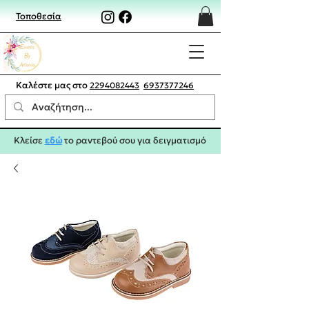
Τοποθεσία
Καλέστε μας στο
2294082443
6937377246
Κλείσε
εδώ
το ραντεβού σου για δειγματισμό