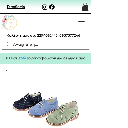
Τοποθεσία
Καλέστε μας στο
2294082443
6937377246
Κλείσε
εδώ
το ραντεβού σου για δειγματισμό