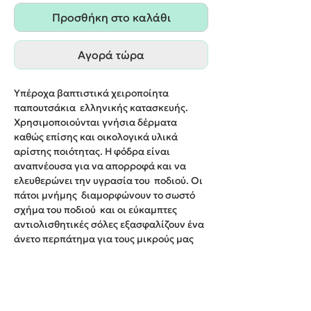
Προσθήκη στο καλάθι
Αγορά τώρα
Υπέροχα βαπτιστικά χειροποίητα
παπουτσάκια ελληνικής κατασκευής.
Χρησιμοποιούνται γνήσια δέρματα
καθώς επίσης και οικολογικά υλικά
αρίστης ποιότητας. Η φόδρα είναι
αναπνέουσα για να απορροφά και να
ελευθερώνει την υγρασία του ποδιού. Οι
πάτοι μνήμης διαμορφώνουν το σωστό
σχήμα του ποδιού και οι εύκαμπτες
αντιολισθητικές σόλες εξασφαλίζουν ένα
άνετο περπάτημα για τους μικρούς μας
φίλους.
Νο19-26 (Σουέτ)
Χρώμα:Μπλε ή Γαλάζιο ή Μέντα ή Γκρι
ανοιχτό ή Μπεζ ή Σοκολά ή Κάμελ ή Καφέ