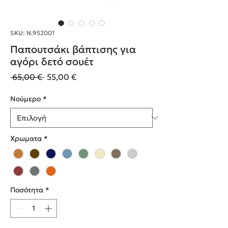
SKU: Ν.952001
Παπουτσάκι βάπτισης για
αγόρι δετό σουέτ
Κανονική
Τιμή
 65,00 € 
55,00 €
τιμή
Έκπτωσης
Nούμερο
*
Χρωματα
*
Ποσότητα
*