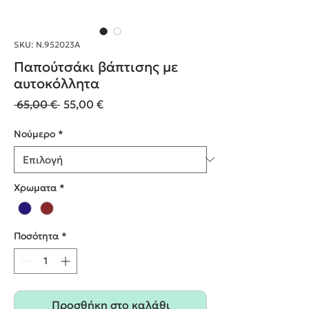
SKU: Ν.952023Α
Παπούτσάκι βάπτισης με
αυτοκόλλητα
Κανονική
Τιμή
 65,00 € 
55,00 €
τιμή
Έκπτωσης
Nούμερο
*
Χρωματα
*
Ποσότητα
*
Προσθήκη στο καλάθι