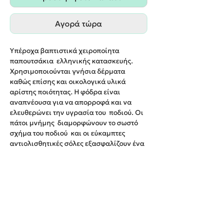
Αγορά τώρα
Υπέροχα βαπτιστικά χειροποίητα
παπουτσάκια ελληνικής κατασκευής.
Χρησιμοποιούνται γνήσια δέρματα
καθώς επίσης και οικολογικά υλικά
αρίστης ποιότητας. Η φόδρα είναι
αναπνέουσα για να απορροφά και να
ελευθερώνει την υγρασία του ποδιού. Οι
πάτοι μνήμης διαμορφώνουν το σωστό
σχήμα του ποδιού και οι εύκαμπτες
αντιολισθητικές σόλες εξασφαλίζουν ένα
άνετο περπάτημα για τους μικρούς μας
φίλους.
Νο19-26
Χρώμα: Μπλε ή Μπορντό
Παράδοση σε 10-12 εργάσιμες ημέρες.