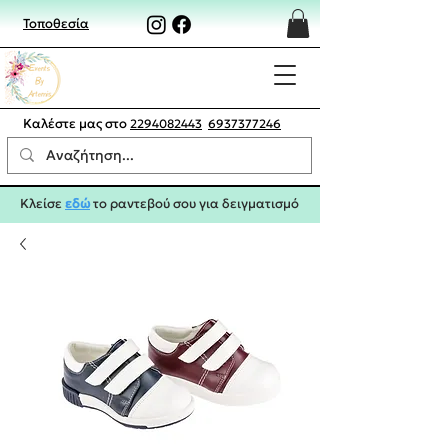
Τοποθεσία
Καλέστε μας στο
2294082443
6937377246
Κλείσε
εδώ
το ραντεβού σου για δειγματισμό