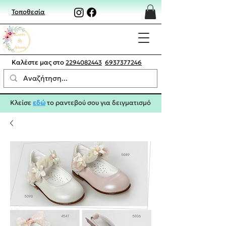
Τοποθεσία
Καλέστε μας στο
2294082443
6937377246
Κλείσε
εδώ
το ραντεβού σου για δειγματισμό