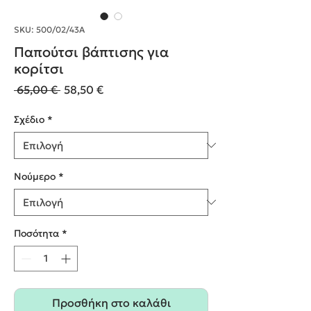
SKU: 500/02/43Α
Παπούτσι βάπτισης για
κορίτσι
Κανονική
Τιμή
 65,00 € 
58,50 €
τιμή
Έκπτωσης
Σχέδιο
*
Nούμερο
*
Ποσότητα
*
Προσθήκη στο καλάθι