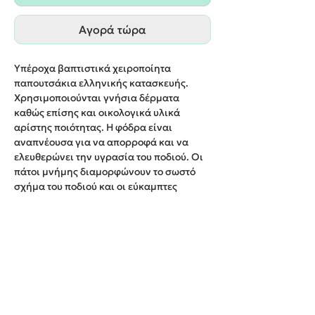
Αγορά τώρα
Υπέροχα βαπτιστικά χειροποίητα
παπουτσάκια ελληνικής κατασκευής.
Χρησιμοποιούνται γνήσια δέρματα
καθώς επίσης και οικολογικά υλικά
αρίστης ποιότητας. Η φόδρα είναι
αναπνέουσα για να απορροφά και να
ελευθερώνει την υγρασία του ποδιού. Οι
πάτοι μνήμης διαμορφώνουν το σωστό
σχήμα του ποδιού και οι εύκαμπτες
αντιολισθητικές σόλες εξασφαλίζουν ένα
άνετο περπάτημα για τους μικρούς μας
φίλους.
Παράδοση σε 10-12 εργάσιμες ημέρες.