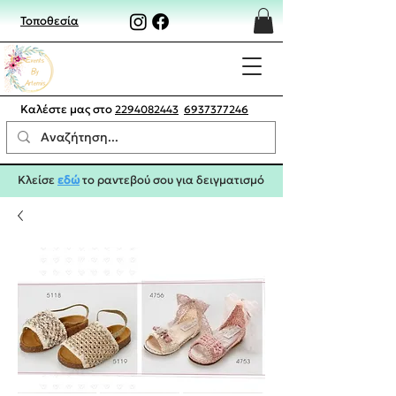
Τοποθεσία
Καλέστε μας στο
2294082443
6937377246
Κλείσε
εδώ
το ραντεβού σου για δειγματισμό