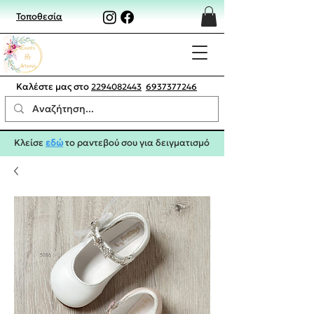
Τοποθεσία
Καλέστε μας στο
2294082443
6937377246
Κλείσε
εδώ
το ραντεβού σου για δειγματισμό