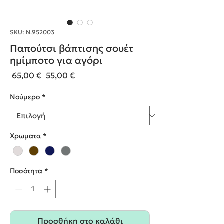
SKU: Ν.952003
Παπούτσι βάπτισης σουέτ
ημίμποτο για αγόρι
Κανονική
Τιμή
 65,00 € 
55,00 €
τιμή
Έκπτωσης
Nούμερο
*
Χρωματα
*
Ποσότητα
*
Προσθήκη στο καλάθι