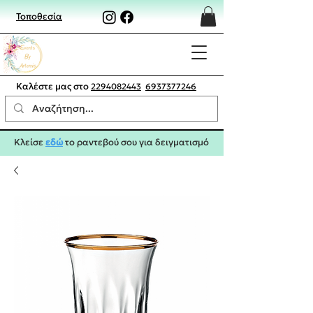
Τοποθεσία
Καλέστε μας στο
2294082443
6937377246
Κλείσε
εδώ
το ραντεβού σου για δειγματισμό