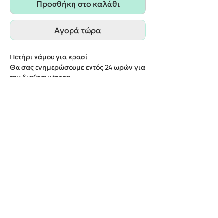
Προσθήκη στο καλάθι
Αγορά τώρα
Ποτήρι γάμου για κρασί
Θα σας ενημερώσουμε εντός 24 ωρών για
την διαθεσιμότητα
Παράδοση εντός 20 εργάσιμων ημερών
We create unforgettable memories!
Events By Artemis
22940 82443 / 6937377246
Show room:
Λεωφόρος Καραμανλή Κωνσταντίνου 122,
Σπάτων - Άρτεμις Ελλάδα