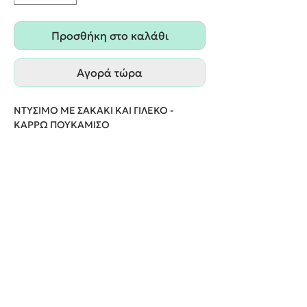
Προσθήκη στο καλάθι
Αγορά τώρα
ΝΤΥΣΙΜΟ ΜΕ ΣΑΚΑΚΙ KAI ΓΙΛΕΚΟ -
ΚΑΡΡΩ ΠΟΥΚΑΜΙΣΟ
ΠΑΡΑΔΟΣΗ ΕΝΤΟΣ 20 ΕΡΓΑΣΙΜΩΝ
ΗΜΕΡΩΝ
We create unforgettable memories!
Events By Artemis
22940 82443 / 6937377246
Show room: