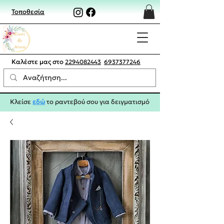
Τοποθεσία
Καλέστε μας στο
2294082443
6937377246
Κλείσε
εδώ
το ραντεβού σου για δειγματισμό