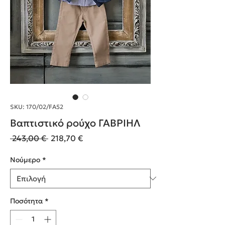
SKU: 170/02/FA52
Βαπτιστικό ρούχο ΓΑΒΡΙΗΛ
Κανονική
Τιμή
 243,00 € 
218,70 €
τιμή
Έκπτωσης
Nούμερο
*
Ποσότητα
*