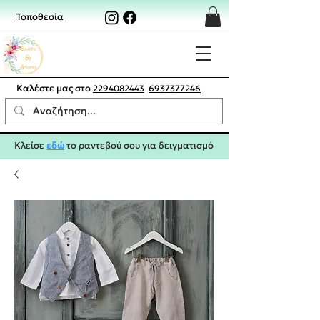
Τοποθεσία
Καλέστε μας στο
2294082443
6937377246
Κλείσε
εδώ
το ραντεβού σου για δειγματισμό