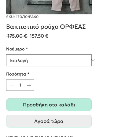
SKU: 170/10/FA60
Βαπτιστικό ρούχο ΟΡΦΕΑΣ
Κανονική
Τιμή
 175,00 € 
157,50 €
τιμή
Έκπτωσης
Nούμερο
*
Ποσότητα
*
Προσθήκη στο καλάθι
Αγορά τώρα