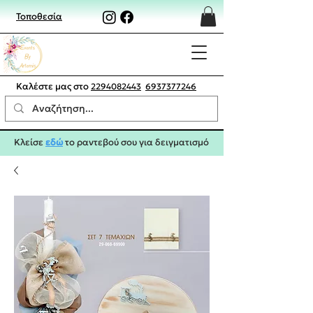
Τοποθεσία
Καλέστε μας στο
2294082443
6937377246
Κλείσε
εδώ
το ραντεβού σου για δειγματισμό