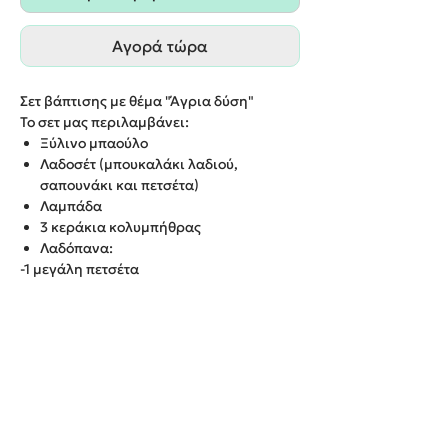
Αγορά τώρα
Σετ βάπτισης με θέμα "Άγρια δύση"
Το σετ μας περιλαμβάνει:
Ξύλινο μπαούλο
Λαδοσέτ (μπουκαλάκι λαδιού,
σαπουνάκι και πετσέτα)
Λαμπάδα
3 κεράκια κολυμπήθρας
Λαδόπανα:
-1 μεγάλη πετσέτα
-1 μικρή πετσέτα για τον Ιερέα
Παράδοση εντός 20 εργάσιμων ημερών.
-3τμχ σετ εσώρουχα (φανελάκι, βρακάκι
και σκουφάκι)