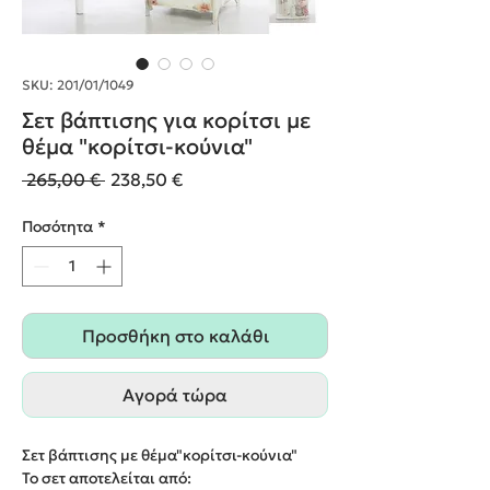
SKU: 201/01/1049
Σετ βάπτισης για κορίτσι με
θέμα "κορίτσι-κούνια"
Κανονική
Τιμή
 265,00 € 
238,50 €
τιμή
Έκπτωσης
Ποσότητα
*
Προσθήκη στο καλάθι
Αγορά τώρα
Σετ βάπτισης με θέμα"κορίτσι-κούνια"
Το σετ αποτελείται από: