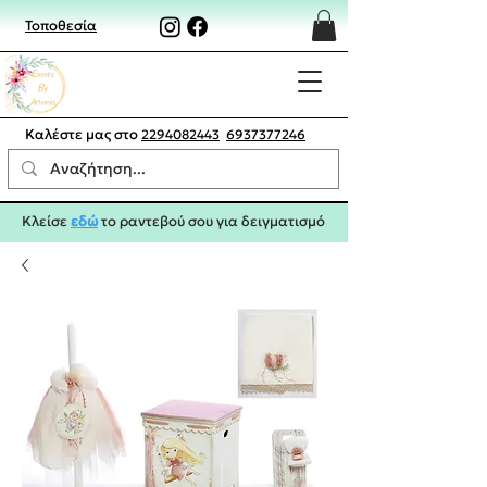
Τοποθεσία
Καλέστε μας στο
2294082443
6937377246
Κλείσε
εδώ
το ραντεβού σου για δειγματισμό