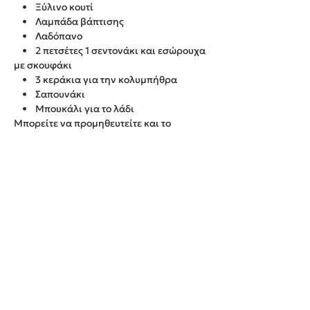
• Ξύλινο κουτί
• Λαμπάδα βάπτισης
• Λαδόπανο
• 2 πετσέτες 1 σεντονάκι και εσώρουχα
με σκουφάκι
• 3 κεράκια για την κολυμπήθρα
• Σαπουνάκι
• Μπουκάλι για το λάδι
Μπορείτε να προμηθευτείτε και το
ευχολόγιο με το ίδιο θέμα με χρέωση 30€
Παράδοση εντός 20 εργάσιμων ημερών.
We create unforgettable memories!
Events By Artemis
22940 82443 / 6937377246
Show room: