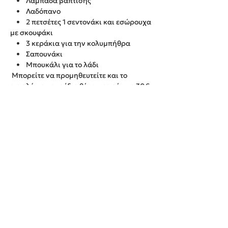
• Λαμπάδα βάπτισης
• Λαδόπανο
• 2 πετσέτες 1 σεντονάκι και εσώρουχα
με σκουφάκι
• 3 κεράκια για την κολυμπήθρα
• Σαπουνάκι
• Μπουκάλι για το λάδι
Μπορείτε να προμηθευτείτε και το
ευχολόγιο με το ίδιο θέμα με χρέωση 30€
Παράδοση εντός 20 εργάσιμων ημερών.
We create unforgettable memories!
Events By Artemis
22940 82443 / 6937377246
Show room:
Λεωφόρος Καραμανλή Κωνσταντίνου 122,
Σπάτων - Άρτεμις Ελλάδα