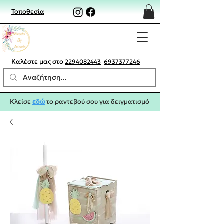
Τοποθεσία
Καλέστε μας στο
2294082443
6937377246
Κλείσε
εδώ
το ραντεβού σου για δειγματισμό