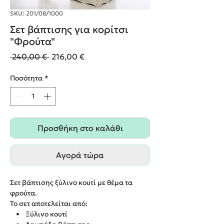
SKU: 201/08/1000
Σετ βάπτισης για κορίτσι
"Φρούτα"
Κανονική
Τιμή
 240,00 € 
216,00 €
τιμή
Έκπτωσης
Ποσότητα
*
Προσθήκη στο καλάθι
Αγορά τώρα
Σετ βάπτισης ξύλινο κουτί με θέμα τα
φρούτα.
Το σετ αποτελείται από:
• Ξύλινο κουτί