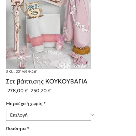
SKU: 221/49/Κ261
Σετ βάπτισης ΚΟΥΚΟΥΒΑΓΙΑ
Κανονική
Τιμή
 278,00 € 
250,20 €
τιμή
Έκπτωσης
Με ρούχο ή χωρίς
*
Ποσότητα
*