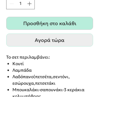
Προσθήκη στο καλάθι
Αγορά τώρα
Το σετ περιλαμβάνει:
Κουτί
Λαμπάδα
Λαδόπανο(πετσέτα,σεντόνι,
εσώρουχα,πετσετάκι
Μπουκαλάκι-σαπουνάκι-3 κεράκια
κολυμπήθρας
Φόρεμα
ΔΥΝΑΤΟΤΗΤΑ ΕΠΙΛΟΓΗΣ ΚΙ ΑΛΛΩΝ
ΧΡΩΜΑΤΩΝ/ΘΕΜΑΤΩΝ
ΠΑΡΑΔΟΣΗ ΕΝΤΟΣ 20 ΕΡΓΑΣΙΜΩΝ
ΗΜΕΡΩΝ