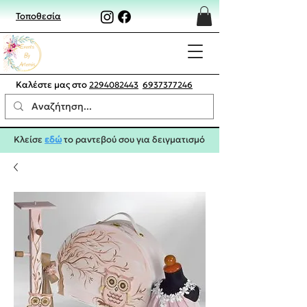
Τοποθεσία
Καλέστε μας στο
2294082443
6937377246
Κλείσε
εδώ
το ραντεβού σου για δειγματισμό