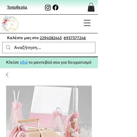
Τοποθεσία
Καλέστε μας στο
2294082443
6937377246
Κλείσε
εδώ
το ραντεβού σου για δειγματισμό