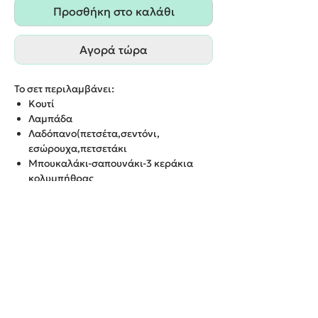
Προσθήκη στο καλάθι
Αγορά τώρα
Το σετ περιλαμβάνει:
Κουτί
Λαμπάδα
Λαδόπανο(πετσέτα,σεντόνι,
εσώρουχα,πετσετάκι
Μπουκαλάκι-σαπουνάκι-3 κεράκια
κολυμπήθρας
ΔΥΝΑΤΟΤΗΤΑ ΕΠΙΛΟΓΗΣ ΚΙ ΑΛΛΩΝ
ΧΡΩΜΑΤΩΝ/ΘΕΜΑΤΩΝ
ΠΑΡΑΔΟΣΗ ΕΝΤΟΣ 20 ΕΡΓΑΣΙΜΩΝ
ΗΜΕΡΩΝ