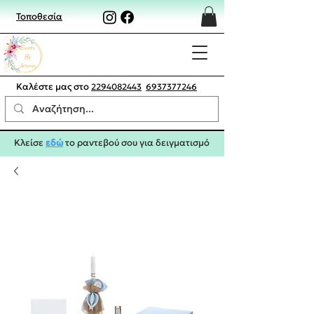
Τοποθεσία
Καλέστε μας στο
2294082443
6937377246
Κλείσε
εδώ
το ραντεβού σου για δειγματισμό