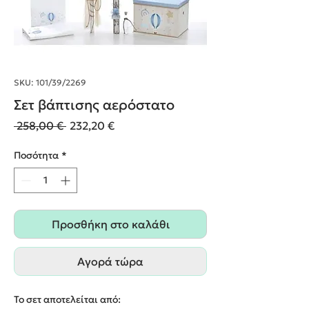
SKU: 101/39/2269
Σετ βάπτισης αερόστατο
Κανονική
Τιμή
 258,00 € 
232,20 €
τιμή
Έκπτωσης
Ποσότητα
*
Προσθήκη στο καλάθι
Αγορά τώρα
Το σετ αποτελείται από: