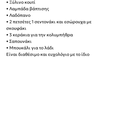
• Ξύλινο κουτί
• Λαμπάδα βάπτισης
• Λαδόπανο
• 2 πετσέτες 1 σεντονάκι και εσώρουχα με
σκουφάκι
• 3 κεράκια για την κολυμπήθρα
• Σαπουνάκι
• Μπουκάλι για το λάδι
Είναι διαθέσιμο και ευχολόγιο με το ίδιο
θέμα με επιπλέον χρέωση 30 ευρώ.
Παράδοση εντός 20 εργάσιμων ημερών.
We create unforgettable memories!
Events By Artemis
22940 82443 / 6937377246
Show room: