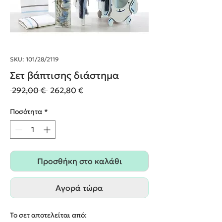
SKU: 101/28/2119
Σετ βάπτισης διάστημα
Κανονική
Τιμή
 292,00 € 
262,80 €
τιμή
Έκπτωσης
Ποσότητα
*
Προσθήκη στο καλάθι
Αγορά τώρα
Το σετ αποτελείται από: