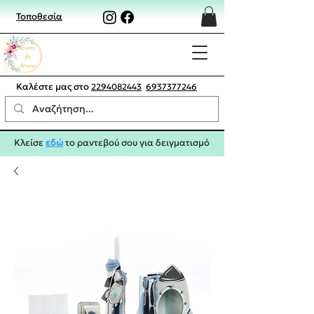
Τοποθεσία
Καλέστε μας στο
2294082443
6937377246
Κλείσε
εδώ
το ραντεβού σου για δειγματισμό