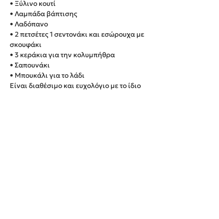
• Ξύλινο κουτί
• Λαμπάδα βάπτισης
• Λαδόπανο
• 2 πετσέτες 1 σεντονάκι και εσώρουχα με
σκουφάκι
• 3 κεράκια για την κολυμπήθρα
• Σαπουνάκι
• Μπουκάλι για το λάδι
Είναι διαθέσιμο και ευχολόγιο με το ίδιο
θέμα με επιπλέον χρέωση 30 ευρώ.
Παράδοση εντός 20 εργάσιμων ημερών.
We create unforgettable memories!
Events By Artemis
22940 82443 / 6937377246
Show room: