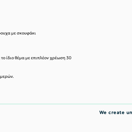
ώρουχα με σκουφάκι
ε το ίδιο θέμα με επιπλέον χρέωση 30
ημερών.
We create u