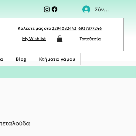
Σύνδεση
Καλέστε μας στο
2294082443
6937377246
My Wishlist
Τοποθεσία
ία
Blog
Κτήματα γάμου
 πεταλούδα