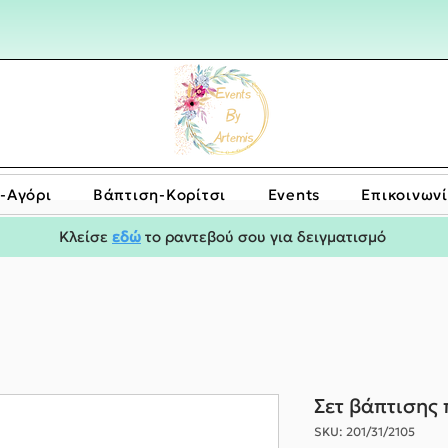
-Αγόρι
Bάπτιση-Κορίτσι
Events
Επικοινων
Κλείσε
εδώ
το ραντεβού σου για δειγματισμό
Σετ βάπτισης
SKU: 201/31/2105