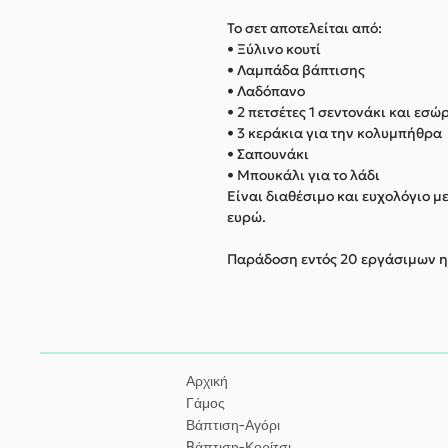
Το σετ αποτελείται από:
• Ξύλινο κουτί
• Λαμπάδα βάπτισης
• Λαδόπανο
• 2 πετσέτες 1 σεντονάκι και εσ
• 3 κεράκια για την κολυμπήθρα
• Σαπουνάκι
• Μπουκάλι για το λάδι
Είναι διαθέσιμο και ευχολόγιο μ
ευρώ.
Παράδοση εντός 20 εργάσιμων 
Αρχική
Γάμος
Βάπτιση-Αγόρι
Bάπτιση-Κορίτσι