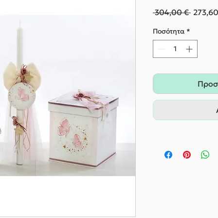
Κανονι
 304,00 € 
273,60
τιμή
Ποσότητα
*
Προσ