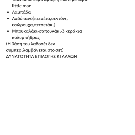
little man
Λαμπάδα
Λαδόπανο(πετσέτα,σεντόνι,
εσώρουχα,πετσετάκι)
Μπουκαλάκι-σαπουνάκι-3 κεράκια
κολυμπήθρας
(Η βάση του λαδοσέτ δεν
συμπεριλαμβάνεται στο σετ)
ΔΥΝΑΤΟΤΗΤΑ ΕΠΙΛΟΓΗΣ ΚΙ ΑΛΛΩΝ
ΧΡΩΜΑΤΩΝ/ΘΕΜΑΤΩΝ
ΠΑΡΑΔΟΣΗ ΕΝΤΟΣ 20 ΕΡΓΑΣΙΜΩΝ
ΗΜΕΡΩΝ
We create unforgettable memories!
Events By Artemis
22940 82443 / 6937377246
Show room: