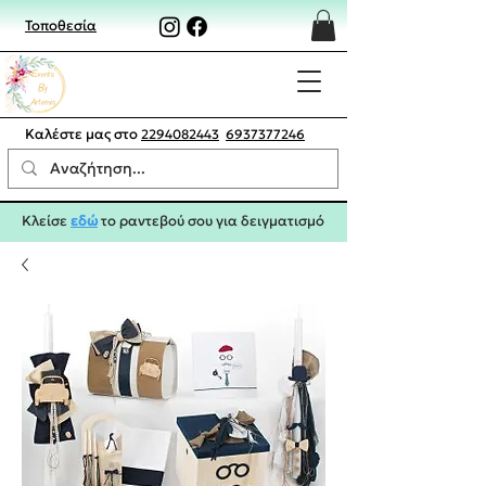
Τοποθεσία
Καλέστε μας στο
2294082443
6937377246
Κλείσε
εδώ
το ραντεβού σου για δειγματισμό