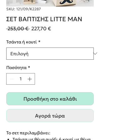
SKU: 121/09/Κ2287
ΣΕΤ ΒΑΠΤΙΣΗΣ LITTE MAN
Κανονική
Τιμή
 253,00 € 
227,70 €
τιμή
Έκπτωσης
Τσάντα ή κουτί
*
Ποσότητα
*
Προσθήκη στο καλάθι
Αγορά τώρα
Το σετ περιλαμβάνει:
Τσάντα με θέμα αμάξι ή κουτί με θέμα