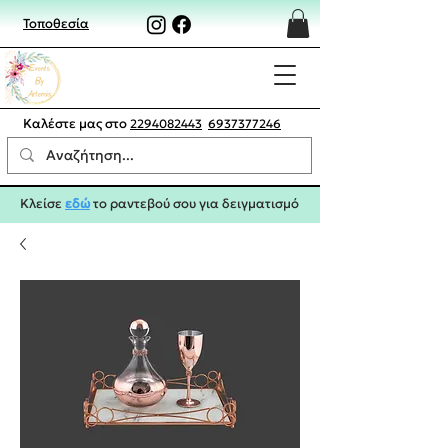
Τοποθεσία
Καλέστε μας στο
2294082443
6937377246
Κλείσε
εδώ
το ραντεβού σου για δειγματισμό