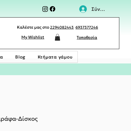
Σύνδεση
Καλέστε μας στο
2294082443
6937377246
My Wishlist
Τοποθεσία
ία
Blog
Κτήματα γάμου
αράφα-Δίσκος