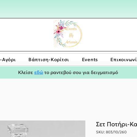
-Αγόρι
Bάπτιση-Κορίτσι
Events
Επικοινων
Κλείσε
εδώ
το ραντεβού σου για δειγματισμό
Σετ Ποτήρι-Κ
SKU: 803/10/260