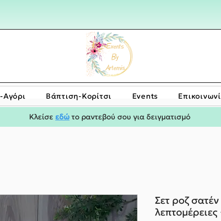
-Αγόρι
Bάπτιση-Κορίτσι
Events
Επικοινων
Κλείσε
εδώ
το ραντεβού σου για δειγματισμό
Σετ ροζ σατέν
λεπτομέρειες 