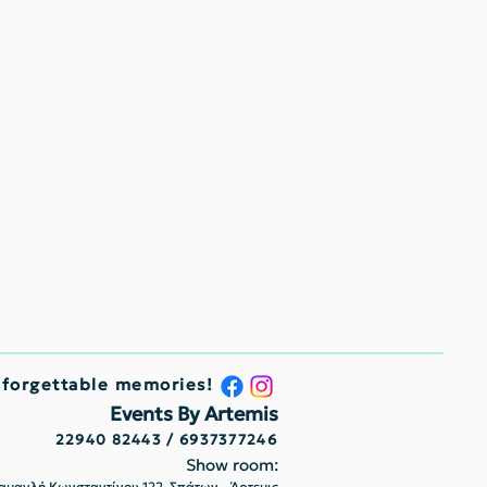
nforgettable memories!
Events By Artemis
22940 82443 / 6937377246
Show room:
μανλή Κωνσταντίνου 122, Σπάτων - Άρτεμις