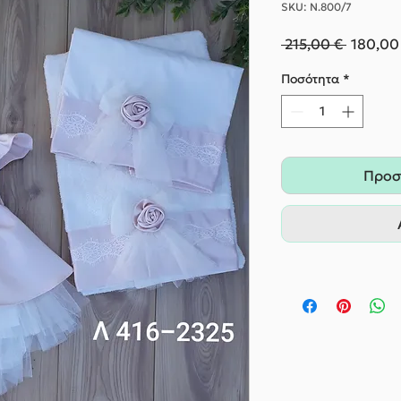
SKU: Ν.800/7
Κανονι
 215,00 € 
180,00
τιμή
Ποσότητα
*
Προσ