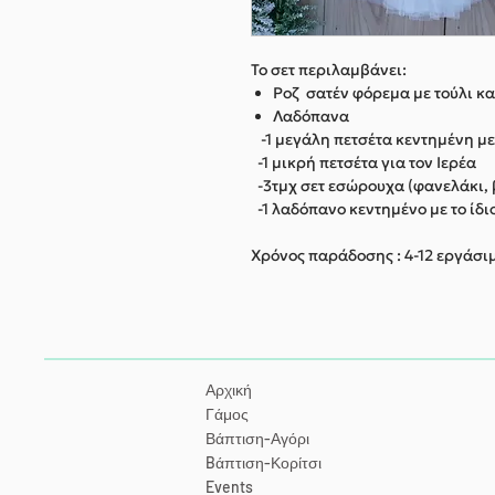
Το σετ περιλαμβάνει:
Ροζ σατέν φόρεμα με τούλι κα
Λαδόπανα
-1 μεγάλη πετσέτα κεντημένη με 
-1 μικρή πετσέτα για τον Ιερέα
-3τμχ σετ εσώρουχα (φανελάκι,
-1 λαδόπανο κεντημένο με το ίδι
Χρόνος παράδοσης : 4-12 εργάσι
Αρχική
Γάμος
Βάπτιση-Αγόρι
Bάπτιση-Κορίτσι
Events