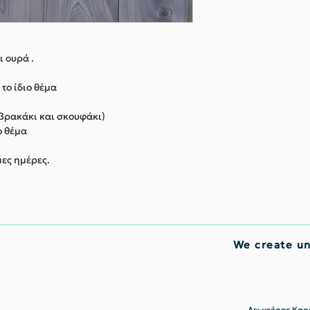
ι ουρά .
το ίδιο θέμα
 βρακάκι και σκουφάκι)
ο θέμα
μες ημέρες.
We create u
Λεωφόρος Καρα