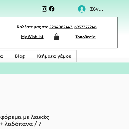
Σύνδεση
Καλέστε μας στο
2294082443
6937377246
My Wishlist
Τοποθεσία
ία
Blog
Κτήματα γάμου
 φόρεμα με λευκές
+ λαδόπανα / 7