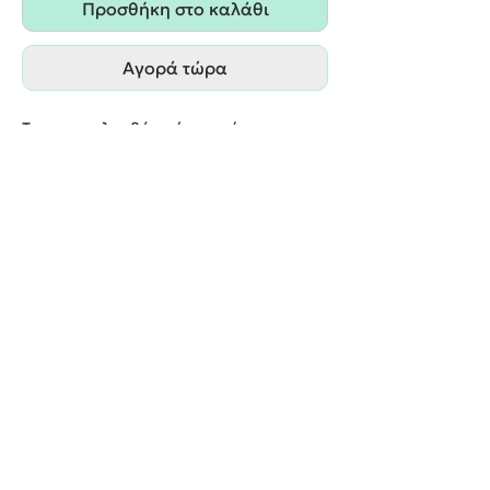
Προσθήκη στο καλάθι
Αγορά τώρα
Το σετ περιλαμβάνει ένα ποτήρι και μια
καράφα στολισμένα.
We create unforgettable memories!
Events By Artemis
22940 82443 / 6937377246
Show room:
Λεωφόρος Καραμανλή Κωνσταντίνου 122,
Σπάτων - Άρτεμις Ελλάδα
Εξυπηρετούμε κατόπιν ραντεβού
Όροι Χρήσης