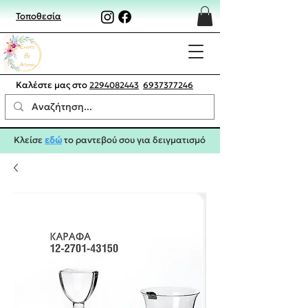
Τοποθεσία
Καλέστε μας στο
2294082443
6937377246
Κλείσε
εδώ
το ραντεβού σου για δειγματισμό