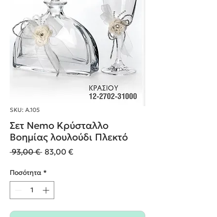
SKU: Α.105
Σετ Nemo Κρύσταλλο
Βοημίας λουλούδι Πλεκτό
Κανονική
Τιμή
 93,00 € 
83,00 €
τιμή
Έκπτωσης
Ποσότητα
*