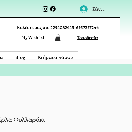
Σύνδεση
Καλέστε μας στο
2294082443
6937377246
My Wishlist
Τοποθεσία
ία
Blog
Κτήματα γάμου
Πέρλα Φυλλαράκι