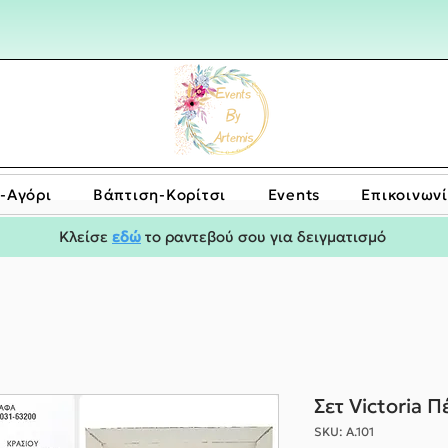
-Αγόρι
Bάπτιση-Κορίτσι
Events
Επικοινων
Κλείσε
εδώ
το ραντεβού σου για δειγματισμό
Σετ Victoria 
SKU: Α.101