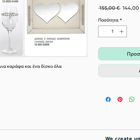
Κανονι
 155,00 € 
144,00
τιμή
Ποσότητα
*
Προσ
μια καράφα και ένα δίσκο όλα
We create u