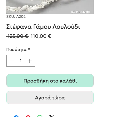
SKU: Α202
Στέφανα Γάμου Λουλούδι
Κανονική
Τιμή
 125,00 € 
110,00 €
τιμή
Έκπτωσης
Ποσότητα
*
Προσθήκη στο καλάθι
Αγορά τώρα
We create unforgettable memories!