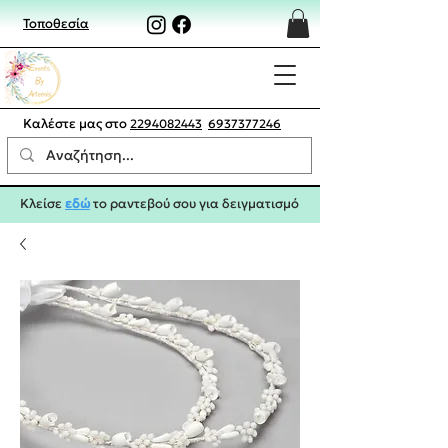
Τοποθεσία
Καλέστε μας στο
2294082443
6937377246
Κλείσε
εδώ
το ραντεβού σου για δειγματισμό