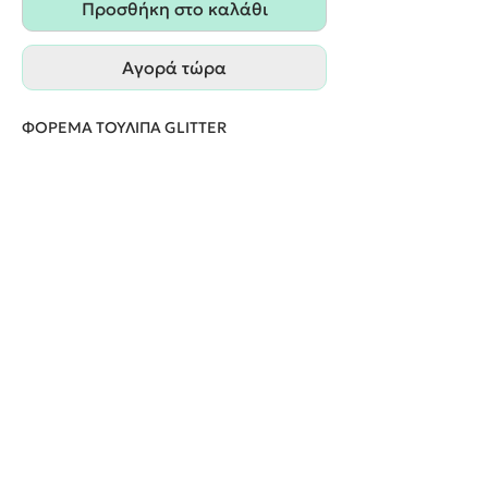
Προσθήκη στο καλάθι
Αγορά τώρα
ΦΟΡΕΜΑ ΤΟΥΛΙΠΑ GLITTER
ΠΑΡΑΔΟΣΗ ΕΝΤΟΣ 20 ΕΡΓΑΣΙΜΩΝ
ΗΜΕΡΩΝ
We create unforgettable memories!
Events By Artemis
22940 82443 / 6937377246
Show room:
Λεωφόρος Καραμανλή Κωνσταντίνου 122,
Σπάτων - Άρτεμις Ελλάδα
Εξυπηρετούμε κατόπιν ραντεβού
Όροι Χρήσης