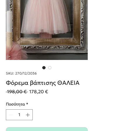
SKU: 270/12/2036
Φόρεμα βάπτισης ΘΑΛΕΙΑ
Κανονική
Τιμή
 198,00 € 
178,20 €
τιμή
Έκπτωσης
Ποσότητα
*