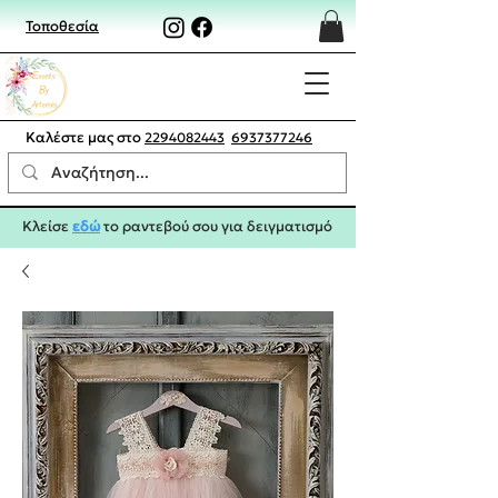
Τοποθεσία
Καλέστε μας στο
2294082443
6937377246
Κλείσε
εδώ
το ραντεβού σου για δειγματισμό