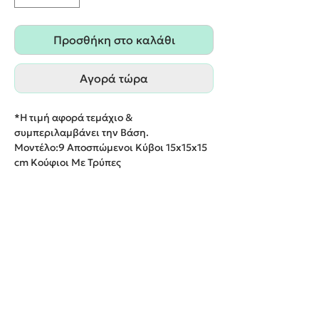
Προσθήκη στο καλάθι
Αγορά τώρα
*Η τιμή αφορά τεμάχιο &
συμπεριλαμβάνει την Βάση.
Μοντέλο:9 Αποσπώμενοι Κύβοι 15x15x15
cm Κούφιοι Με Τρύπες
Μπορεί να στολιστεί στο θέμα και στις
αποχρώσεις που επιθυμείτε
Παράδοση εντός 20 εργάσιμων ημερών
We create unforgettable memories!