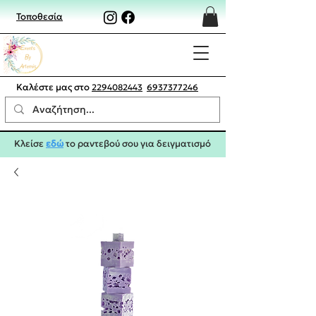
Τοποθεσία
Καλέστε μας στο
2294082443
6937377246
Κλείσε
εδώ
το ραντεβού σου για δειγματισμό