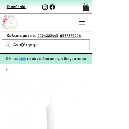
Τοποθεσία
Καλέστε μας στο
2294082443
6937377246
Κλείσε
εδώ
το ραντεβού σου για δειγματισμό