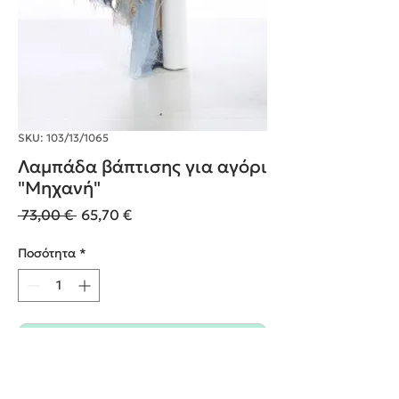
SKU: 103/13/1065
Λαμπάδα βάπτισης για αγόρι
"Μηχανή"
Κανονική
Τιμή
 73,00 € 
65,70 €
τιμή
Έκπτωσης
Ποσότητα
*
Προσθήκη στο καλάθι
Αγορά τώρα