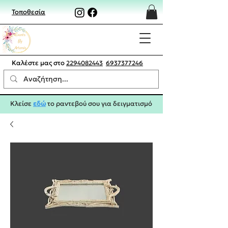
Τοποθεσία
Καλέστε μας στο
2294082443
6937377246
Κλείσε
εδώ
το ραντεβού σου για δειγματισμό