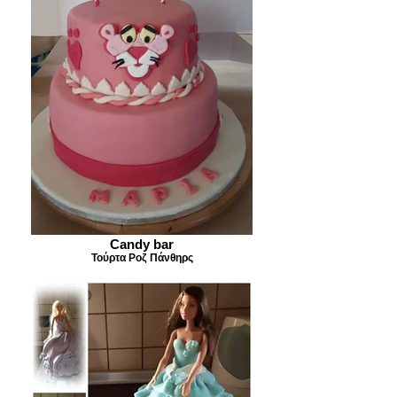
Candy bar
Τούρτα Ροζ Πάνθηρς