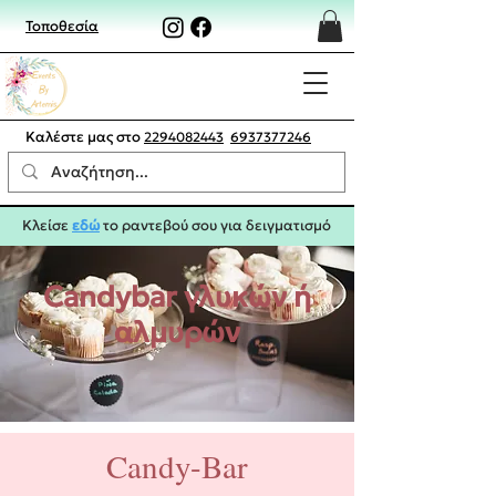
Τοποθεσία
Καλέστε μας στο
2294082443
6937377246
Κλείσε
εδώ
το ραντεβού σου για δειγματισμό
Candybar γλυκών ή
αλμυρών
Candy-Bar