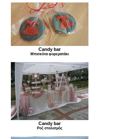
Candy bar
Μπισκότα φορεματάκι
Candy bar
Ροζ στολισμός